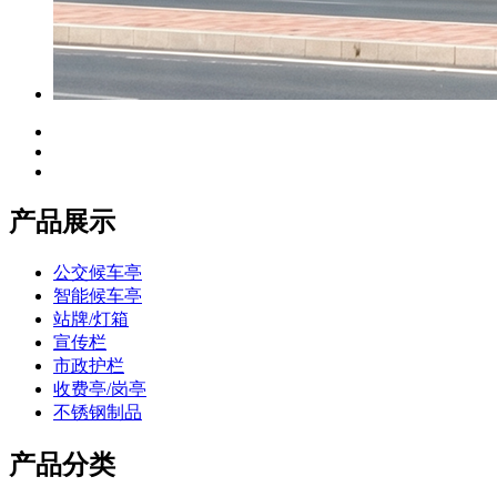
产品展示
公交候车亭
智能候车亭
站牌/灯箱
宣传栏
市政护栏
收费亭/岗亭
不锈钢制品
产品分类