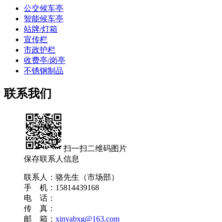
公交候车亭
智能候车亭
站牌/灯箱
宣传栏
市政护栏
收费亭/岗亭
不锈钢制品
联系我们
扫一扫二维码图片
保存联系人信息
联系人：骆先生（市场部）
手 机：15814439168
电 话：
传 真：
邮 箱：
xinyabxg@163.com